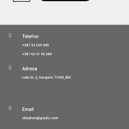
metalni
uglomjer
500
mm
(1034210)
količina

Telefon
+387 33 639 400
+387 60 31 96 684

Adresa
Luke br. 2, Sarajevo 71000, BiH

Email
skladiste@gradiz.com