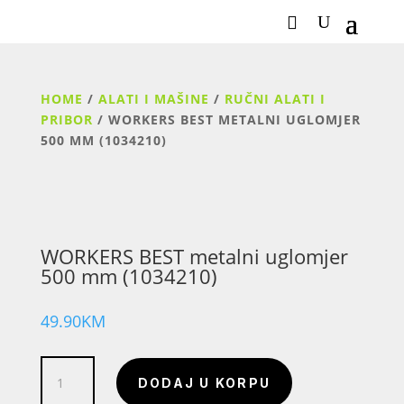
HOME
/
ALATI I MAŠINE
/
RUČNI ALATI I
PRIBOR
/ WORKERS BEST METALNI UGLOMJER
500 MM (1034210)
WORKERS BEST metalni uglomjer
500 mm (1034210)
49.90
KM
WORKERS
DODAJ U KORPU
BEST