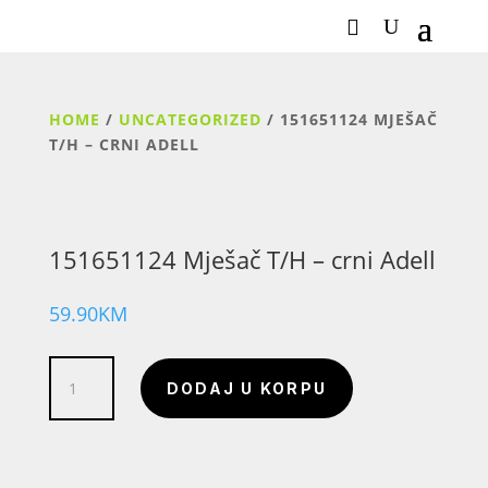
HOME
/
UNCATEGORIZED
/ 151651124 MJEŠAČ
T/H – CRNI ADELL
151651124 Mješač T/H – crni Adell
59.90
KM
151651124
DODAJ U KORPU
Mješač
T/H
-
crni