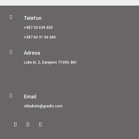
Adell
količina

Telefon
+387 33 639 400
+387 60 31 96 684

Adresa
Luke br. 2, Sarajevo 71000, BiH

Email
skladiste@gradiz.com